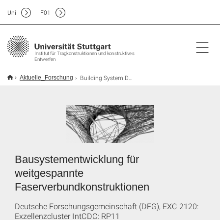
Uni
F
01
Institut für Tragkonstruktionen und konstruktives
Entwerfen
Building System Development for Long-span Fibre Composit Structures
Aktuelle_Forschung
Bausystementwicklung für
weitgespannte
Faserverbundkonstruktionen
Deutsche Forschungsgemeinschaft (DFG), EXC 2120:
Exzellenzcluster IntCDC: RP11