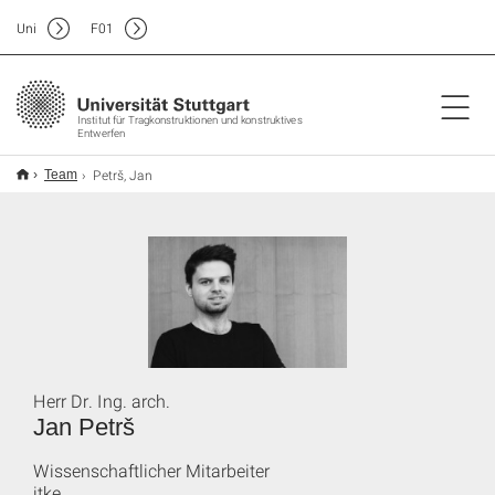
Uni
F
01
Institut für Tragkonstruktionen und konstruktives
Entwerfen
Petrš, Jan
Team
Herr Dr. Ing. arch.
Jan Petrš
Wissenschaftlicher Mitarbeiter
itke