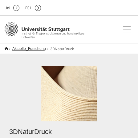
Uni
F
01
Institut für Tragkonstruktionen und konstruktives
Entwerfen
3DNaturDruck
Aktuelle_Forschung
3DNaturDruck