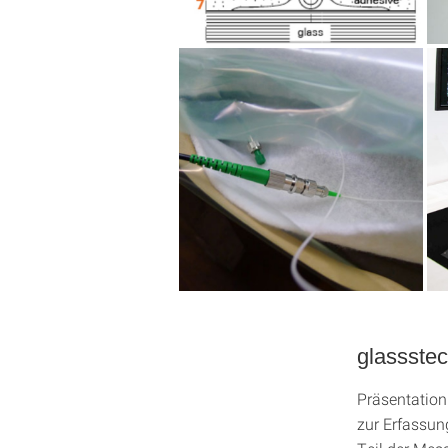
glassste
Präsentation
zur Erfassun