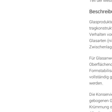
Teil der Mes
Beschreib
Glasprodukt
tragkonstruk
Verhalten vo
Glasarten (n
Zwischenlage
Für Glasanwe
Oberflächenq
Formstabilis
vollständig 
werden.
Die Konservi
gebogenen Gl
Krümmung ohn