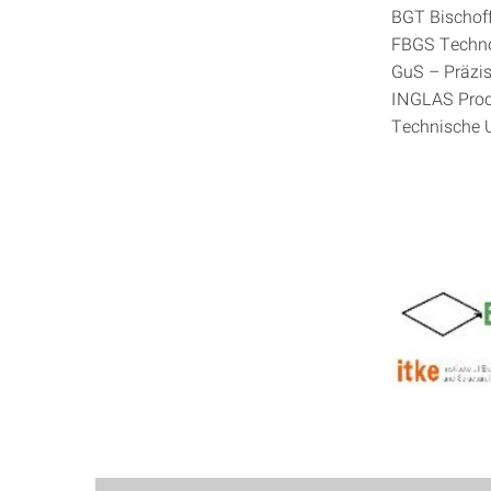
BGT Bischoff
FBGS Techno
GuS – Präzis
INGLAS Prod
Technische U