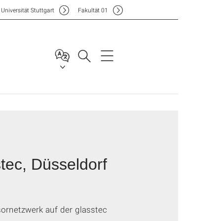
Uni
versität Stuttgart
F
akultät
01
tec, Düsseldorf
ornetzwerk auf der glasstec