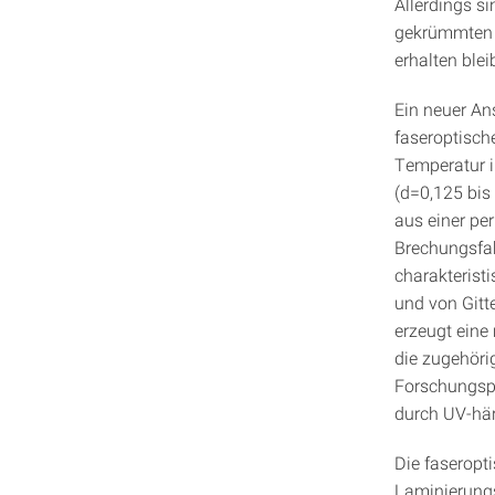
Allerdings s
gekrümmten 
erhalten bleib
Ein neuer An
faseroptisch
Temperatur i
(d=0,125 bis
aus einer pe
Brechungsfak
charakteristi
und von Gitt
erzeugt eine
die zugehöri
Forschungspa
durch UV-här
Die faseropt
Laminierungs