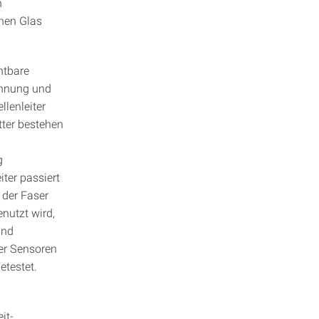
n
nen Glas
htbare
annung und
lenleiter
tter bestehen
g
ter passiert
 der Faser
nutzt wird,
und
er Sensoren
testet.
it-