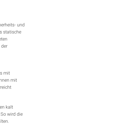
erheits- und
s statische
eten
 der
s mit
önnen mit
reicht
en kalt
So wird die
lten.