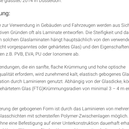
se glasstec 2014 in Düsseldorf.
ung:
e zur Verwendung in Gebäuden und Fahrzeugen werden aus Sich
tiven Gründen oft als Laminate entworfen. Die Steifigkeit und da
n solchen Glaslaminaten hängt hauptsächlich von den verwend
icht vorgespanntes oder gehärtetes Glas) und den Eigenschaften
n z.B. PVB, EVA; PU oder Ionomere ab.
ndungen, die ein sanfte, flache Krümmung und hohe optische
ualität erfordern, wird zunehmend kalt, elastisch gebogenes Gla
ation durch Laminieren genutzt. Abhängig von der Glasdicke, k
gehärtetem Glas (FTG)Krümmungsradien von minimal 3 – 4 m er
erung der gebogenen Form ist durch das Laminieren von mehrer
asschichten mit schersteifen Polymer-Zwischenlagen möglich. 
e eine Befestigung auf einer Unterkonstruktion dauerhaft erha