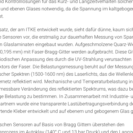
ind Kontrolllösungen für das Kurz- und Langzeitverhalten solche
und ebenen Glases notwendig, da die Spannung im kaltgeboge
t.
satz, der am ITKE entwickelt wurde, sieht dafür dünne, kaum sic
e Sensoren vor, die erstmalig zur dauerhaften Messung von Sp
n Glaslaminaten eingebaut wurden. Aufgeschmolzene Quarz-Wel
 0,195 mm) mit Faser-Bragg-Gitter werden aufgebracht. Diese Gi
riodischen Anpassung des durch die UV-Strahlung verursachten
tors der Faser. Die Belastungsmessung beruht auf der Messun
scher Spektren (1500-1600 nm) des Laserlichts, das die Wellenlei
ernetz reflektiert wird. Mechanische und Temperaturbelastung in
 messbare Veränderung des reflektierten Spektrums, was dazu be
ge Belastung zu bestimmen. In Zusammenarbeit mit Industrie- 
rtnern wurde eine transparente Lastübertragungsverbindung d
tende Kleber entwickelt und auf ebenem und gebogenem Glas ge
ischen Sensoren auf Basis von Bragg Gittern überstehen den
prozess im Autoklav (140° C und 13 bar Druck) und den Langze