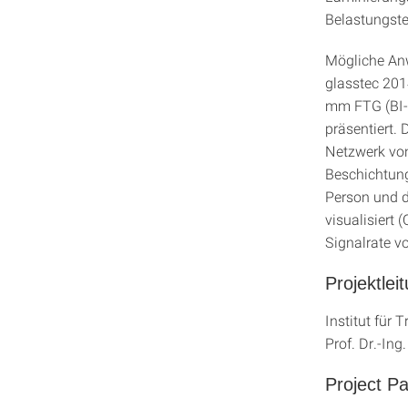
Belastungste
Mögliche An
glasstec 201
mm FTG (BI-T
präsentiert.
Netzwerk vo
Beschichtung
Person und d
visualisiert
Signalrate v
Projektlei
Institut für 
Prof. Dr.-Ing
Project Pa