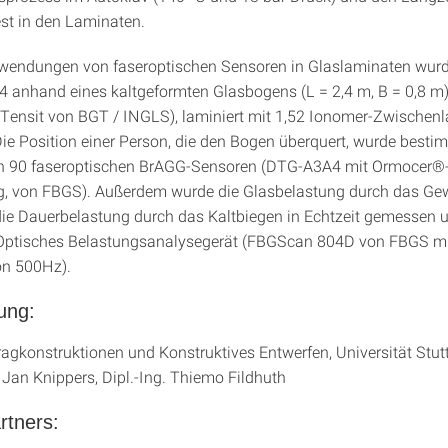
st in den Laminaten.
wendungen von faseroptischen Sensoren in Glaslaminaten wurd
4 anhand eines kaltgeformten Glasbogens (L = 2,4 m, B = 0,8 m
ensit von BGT / INGLS), laminiert mit 1,52 Ionomer-Zwischenl
 Die Position einer Person, die den Bogen überquert, wurde besti
n 90 faseroptischen BrAGG-Sensoren (DTG-A3A4 mit Ormocer®
, von FBGS). Außerdem wurde die Glasbelastung durch das Gew
ie Dauerbelastung durch das Kaltbiegen in Echtzeit gemessen 
 (Optisches Belastungsanalysegerät (FBGScan 804D von FBGS mi
on 500Hz).
tung:
Tragkonstruktionen und Konstruktives Entwerfen, Universität Stut
. Jan Knippers, Dipl.-Ing. Thiemo Fildhuth
rtners: