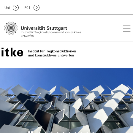
Uni
F
01
Institut für Tragkonstruktionen und konstruktives
Entwerfen